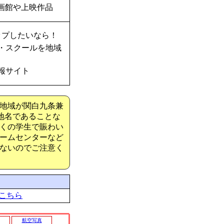
画館や上映作品
ップしたいなら！
・スクールを地域
報サイト
地域が関白九条兼
地名であることな
くの学生で賑わい
ームセンターなど
ないのでご注意く
こちら
航空写真