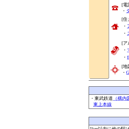
[
・
[
・
・
[ア
・
・
[地
・
G
・東武鉄道
（構内
東上本線
5km以内に他の駅