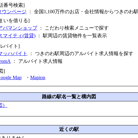
電話番号検索]
タウンページ
： 全国1,100万件のお店・会社情報からつきのわ
住まいを借りる]
アパマンショップ
： こだわり検索メニューで探す
スマイティ(賃貸)
： 駅周辺の賃貸物件を一覧表示
ルバイト]
マッハバイト
： つきのわ駅周辺のアルバイト求人情報を探す
fromA
：
アルバイト求人情報
図]
oogle Map
・
Mapion
路線の駅名一覧と構内図
図）
近くの駅
はありません