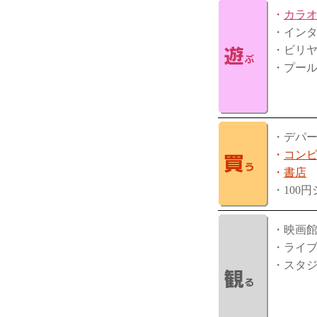
・
カラ
・イン
・ビリ
・プー
・デパ
・
コン
・
書店
・100
・映画
・ライ
・スタ