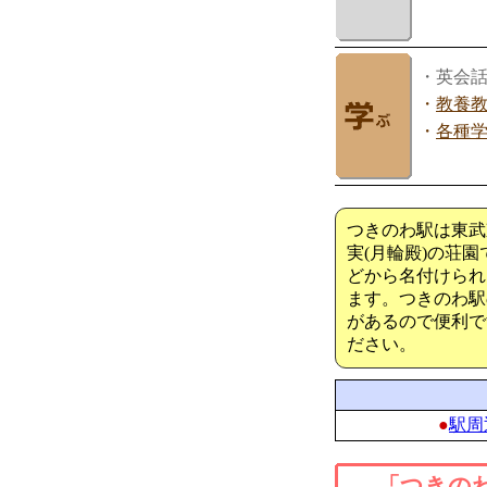
・英会
・
教養
・
各種
つきのわ駅は東武
実(月輪殿)の荘
どから名付けられ
ます。つきのわ駅
があるので便利で
ださい。
●
駅周
「つきの