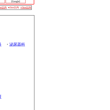
[Google]
0m以内
●2km以内
○5km以内
科
・
泌尿器科
署