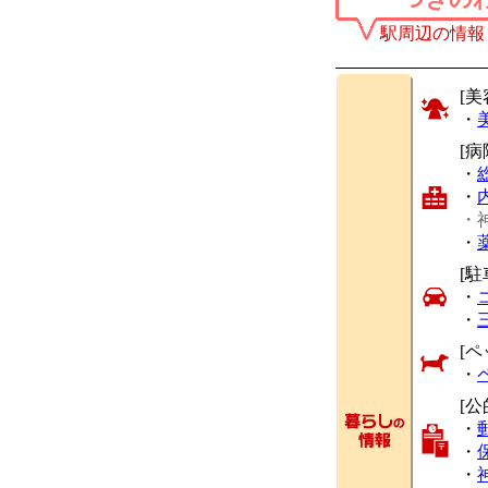
駅周辺の情報
[美
・
[
・
・
・
・
[駐
・
・
[ペ
・
[公
・
・
・