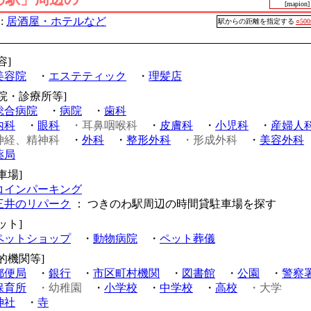
[mapion]
:
居酒屋・ホテルなど
駅からの距離を指定する
○50
容]
美容院
・
エステティック
・
理髪店
病院・診療所等]
総合病院
・
病院
・
歯科
内科
・
眼科
・耳鼻咽喉科
・
皮膚科
・
小児科
・
産婦人
神経、精神科
・
外科
・
整形外科
・形成外科
・
美容外科
薬局
車場]
コインパーキング
三井のリパーク
： つきのわ駅周辺の時間貸駐車場を探す
ット]
ペットショップ
・
動物病院
・
ペット葬儀
的機関等]
郵便局
・
銀行
・
市区町村機関
・
図書館
・
公園
・
警察
保育所
・幼稚園
・
小学校
・
中学校
・
高校
・大学
神社
・
寺