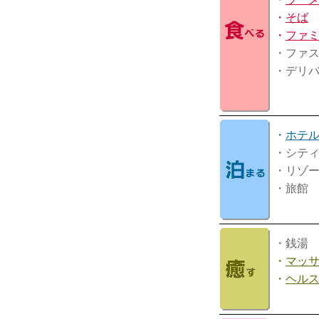
・
そば
・
ファ
・ファ
・デリ
・
ホテ
・シテ
・リゾ
・旅館
・銭湯
・
マッ
・
ヘル