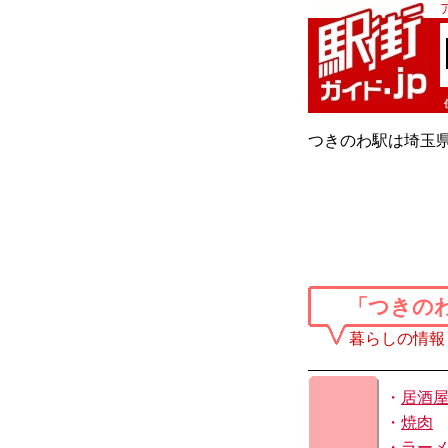
つきのわ駅は埼玉
「つきの
暮らしの情報
・
居酒
・
焼肉
・
ラー