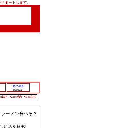
をサポートします。
航空写真
[Google]
0m以内
●2km以内
○5km以内
？ラーメン食べる？
らお店を比較