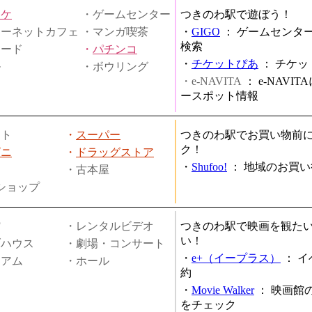
オケ
・ゲームセンター
つきのわ駅で遊ぼう！
ターネットカフェ
・マンガ喫茶
・
GIGO
：
ゲームセンタ
検索
ヤード
・
パチンコ
・
チケットぴあ
：
チケッ
ル
・ボウリング
・e-NAVITA
：
e-NAVI
ースポット情報
ート
・
スーパー
つきのわ駅でお買い物前
ク！
ビニ
・
ドラッグストア
・
Shufoo!
：
地域のお買い
・古本屋
円ショップ
館
・レンタルビデオ
つきのわ駅で映画を観た
い！
ブハウス
・劇場・コンサート
・
e+（イープラス）
：
イ
ジアム
・ホール
約
・
Movie Walker
：
映画館
をチェック