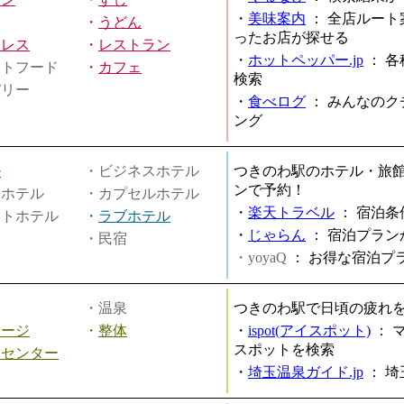
・
美味案内
：
全店ルート
・
うどん
ったお店が探せる
ミレス
・
レストラン
・
ホットペッパー.jp
：
各
ストフード
・
カフェ
検索
バリー
・
食べログ
：
みんなのク
ング
ル
・ビジネスホテル
つきのわ駅のホテル・旅
ンで予約！
ィホテル
・カプセルホテル
・
楽天トラベル
：
宿泊条
ートホテル
・
ラブホテル
・
じゃらん
：
宿泊プラン
・民宿
・yoyaQ
：
お得な宿泊プ
・温泉
つきのわ駅で日頃の疲れ
サージ
・
整体
・
ispot(アイスポット)
：
スポットを検索
スセンター
・
埼玉温泉ガイド.jp
：
埼