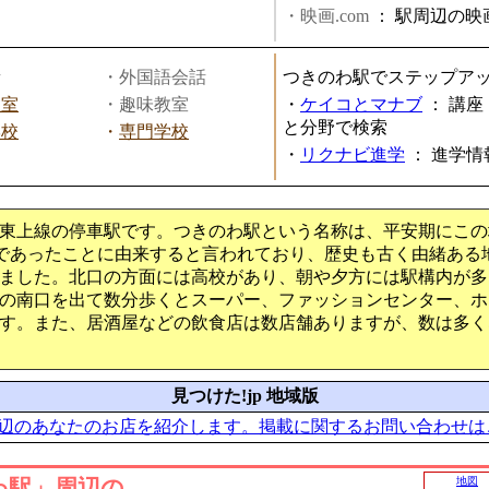
・映画.com
：
駅周辺の映
話
・外国語会話
つきのわ駅でステップア
教室
・趣味教室
・
ケイコとマナブ
：
講座
と分野で検索
学校
・
専門学校
・
リクナビ進学
：
進学情
東上線の停車駅です。つきのわ駅という名称は、平安期にこの
園であったことに由来すると言われており、歴史も古く由緒ある
ました。北口の方面には高校があり、朝や夕方には駅構内が多
の南口を出て数分歩くとスーパー、ファッションセンター、ホ
す。また、居酒屋などの飲食店は数店舗ありますが、数は多く
見つけた!jp 地域版
辺のあなたのお店を紹介します。掲載に関するお問い合わせは
わ駅」周辺の
地図