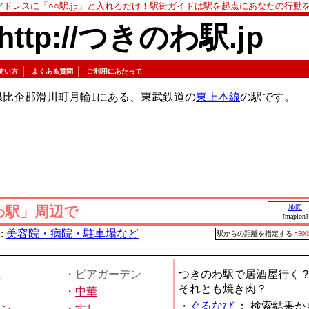
アドレスに「○○駅.jp」と入れるだけ！駅街ガイドは駅を起点にあなたの行動
http://つきのわ駅.jp
｜
｜
使い方
よくある質問
ご利用にあたって
県比企郡滑川町月輪1にある、東武鉄道の
東上本線
の駅です。
わ駅」周辺で
地図
[mapion]
:
美容院・病院・駐車場など
駅からの距離を指定する
○50
屋
・ビアガーデン
つきのわ駅で居酒屋行く
それとも焼き肉？
・
中華
・
ぐるなび
：
検索結果か
メン
・
すし