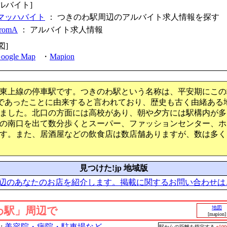
ルバイト]
マッハバイト
： つきのわ駅周辺のアルバイト求人情報を探す
fromA
：
アルバイト求人情報
図]
oogle Map
・
Mapion
東上線の停車駅です。つきのわ駅という名称は、平安期にこの
園であったことに由来すると言われており、歴史も古く由緒ある
ました。北口の方面には高校があり、朝や夕方には駅構内が多
の南口を出て数分歩くとスーパー、ファッションセンター、ホ
す。また、居酒屋などの飲食店は数店舗ありますが、数は多く
見つけた!jp 地域版
辺のあなたのお店を紹介します。掲載に関するお問い合わせは
わ駅」周辺で
地図
[mapion]
:
美容院・病院・駐車場など
駅からの距離を指定する
○50