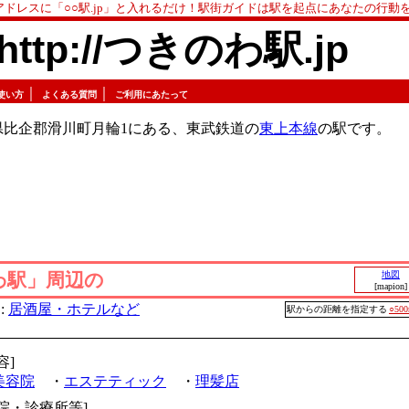
アドレスに「○○駅.jp」と入れるだけ！駅街ガイドは駅を起点にあなたの行動
http://つきのわ駅.jp
｜
｜
使い方
よくある質問
ご利用にあたって
県比企郡滑川町月輪1にある、東武鉄道の
東上本線
の駅です。
わ駅」周辺の
地図
[mapion]
:
居酒屋・ホテルなど
駅からの距離を指定する
○50
容]
美容院
・
エステティック
・
理髪店
病院・診療所等]