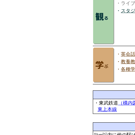
・ライ
・
スタ
・
英会
・
教養
・
各種
・東武鉄道
（構内
東上本線
5km以内に他の駅