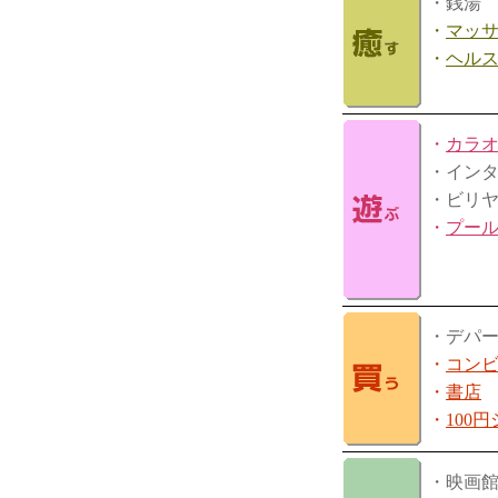
・銭湯
・
マッ
・
ヘル
・
カラ
・イン
・ビリ
・
プー
・デパ
・
コン
・
書店
・
100
・映画