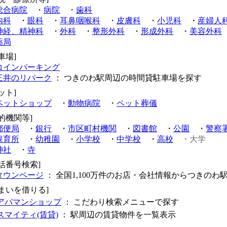
総合病院
・
病院
・
歯科
内科
・
眼科
・
耳鼻咽喉科
・
皮膚科
・
小児科
・
産婦人
神経、精神科
・
外科
・
整形外科
・
形成外科
・
美容外科
薬局
車場]
コインパーキング
三井のリパーク
： つきのわ駅周辺の時間貸駐車場を探す
ット]
ペットショップ
・
動物病院
・
ペット葬儀
的機関等]
郵便局
・
銀行
・
市区町村機関
・
図書館
・
公園
・
警察
保育所
・
幼稚園
・
小学校
・
中学校
・
高校
・大学
神社
・
寺
電話番号検索]
タウンページ
： 全国1,100万件のお店・会社情報からつきのわ
住まいを借りる]
アパマンショップ
： こだわり検索メニューで探す
スマイティ(賃貸)
： 駅周辺の賃貸物件を一覧表示