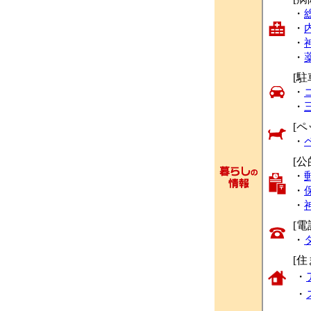
・
・
・
・
[駐
・
・
[ペ
・
[公
・
・
・
[
・
[
・
・