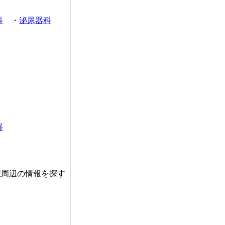
科
・
泌尿器科
署
駅周辺の情報を探す