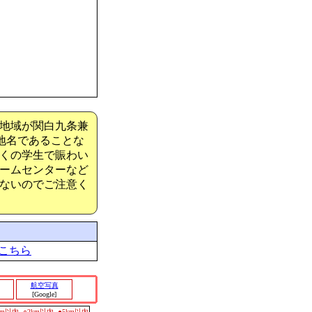
地域が関白九条兼
地名であることな
くの学生で賑わい
ームセンターなど
ないのでご注意く
こちら
航空写真
[Google]
0m以内
○2km以内
●5km以内