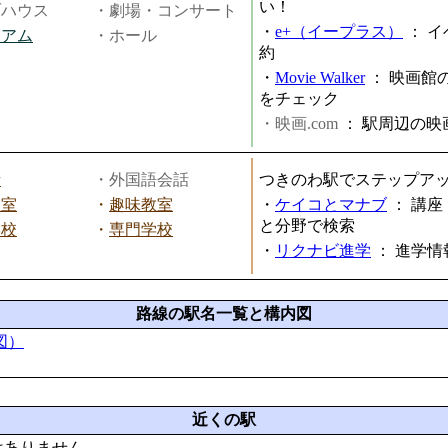
い！
ブハウス
・劇場・コンサート
・
e+（イープラス）
：
イ
ジアム
・ホール
約
・
Movie Walker
：
映画館
をチェック
・映画.com
：
駅周辺の映
話
・外国語会話
つきのわ駅でステップア
教室
・
趣味教室
・
ケイコとマナブ
：
講座
と分野で検索
学校
・
専門学校
・
リクナビ進学
：
進学情
路線の駅名一覧と構内図
図）
近くの駅
はありません