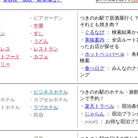
屋
・ビアガーデン
つきのわ駅で居酒屋行く
それとも焼き肉？
・
中華
・
ぐるなび
：
検索結果か
メン
・
すし
・
美味案内
：
全店ルート
・
うどん
ったお店が探せる
ミレス
・
レストラン
・
ホットペッパー.jp
：
各
ストフード
・
カフェ
検索
バリー
・
食べログ
：
みんなのク
ング
ル
・
ビジネスホテル
つきのわ駅のホテル・旅
ンで予約！
ィホテル
・カプセルホテル
・
楽天トラベル
：
宿泊条
ートホテル
・
ラブホテル
・
じゃらん
：
宿泊プラン
・民宿
・yoyaQ
：
お得な宿泊プ