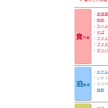
・
居酒
・
焼肉
・
ラー
・
そば
・
ファ
・
ファ
・
デリ
・
ホテ
・シテ
・リゾ
・
旅館