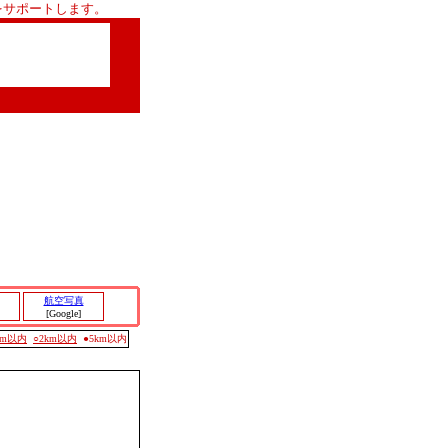
をサポートします。
航空写真
[Google]
0m以内
○2km以内
●5km以内