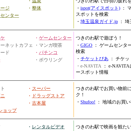
・
温泉
つきのわ駅で日頃の疲れ
サージ
・
整体
・
ispot(アイスポット)
：
スポットを検索
スセンター
・
埼玉温泉ガイド.jp
：
埼
オケ
・
ゲームセンター
つきのわ駅で遊ぼう！
ターネットカフェ
・マンガ喫茶
・
GIGO
：
ゲームセンタ
検索
ヤード
・
パチンコ
・
チケットぴあ
：
チケッ
ル
・ボウリング
・e-NAVITA
：
e-NAVI
ースポット情報
ート
・
スーパー
つきのわ駅でお買い物前
ク！
ビニ
・
ドラッグストア
・
Shufoo!
：
地域のお買い
・
古本屋
円ショップ
館
・
レンタルビデオ
つきのわ駅で映画を観た