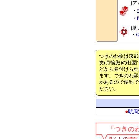
[ア
・
・
[地
・
G
つきのわ駅は東武
実(月輪殿)の荘
どから名付けられ
ます。つきのわ駅
があるので便利で
ださい。
●
駅周
「つきの
暮らしの情報